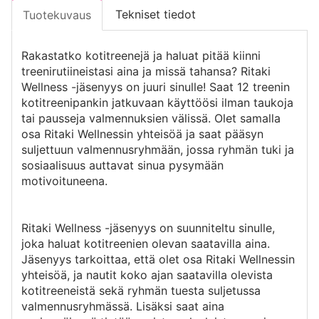
Tekniset tiedot
Tuotekuvaus
Rakastatko kotitreenejä ja haluat pitää kiinni
treenirutiineistasi aina ja missä tahansa? Ritaki
Wellness -jäsenyys on juuri sinulle! Saat 12 treenin
kotitreenipankin jatkuvaan käyttöösi ilman taukoja
tai pausseja valmennuksien välissä. Olet samalla
osa Ritaki Wellnessin yhteisöä ja saat pääsyn
suljettuun valmennusryhmään, jossa ryhmän tuki ja
sosiaalisuus auttavat sinua pysymään
motivoituneena.
Ritaki Wellness -jäsenyys on suunniteltu sinulle,
joka haluat kotitreenien olevan saatavilla aina.
Jäsenyys tarkoittaa, että olet osa Ritaki Wellnessin
yhteisöä, ja nautit koko ajan saatavilla olevista
kotitreeneistä sekä ryhmän tuesta suljetussa
valmennusryhmässä. Lisäksi saat aina