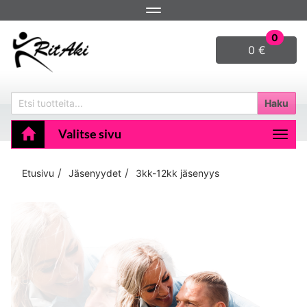
Navigaatio
0
0 €
Haku
Valitse sivu
Navig
Etusivu
Jäsenyydet
3kk-12kk jäsenyys