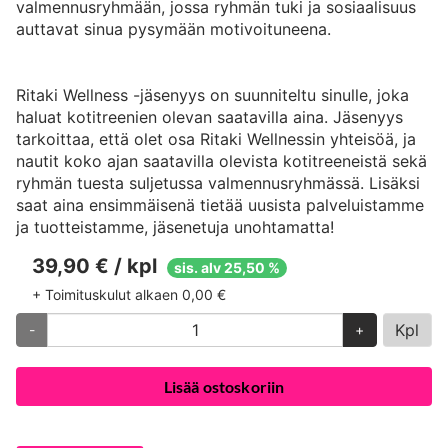
valmennusryhmään, jossa ryhmän tuki ja sosiaalisuus
auttavat sinua pysymään motivoituneena.
Ritaki Wellness -jäsenyys on suunniteltu sinulle, joka
haluat kotitreenien olevan saatavilla aina. Jäsenyys
tarkoittaa, että olet osa Ritaki Wellnessin yhteisöä, ja
nautit koko ajan saatavilla olevista kotitreeneistä sekä
ryhmän tuesta suljetussa valmennusryhmässä. Lisäksi
saat aina ensimmäisenä tietää uusista palveluistamme
ja tuotteistamme, jäsenetuja unohtamatta!
39,90 € / kpl
sis. alv 25,50 %
+ Toimituskulut alkaen 0,00 €
Kpl
-
+
Lisää ostoskoriin