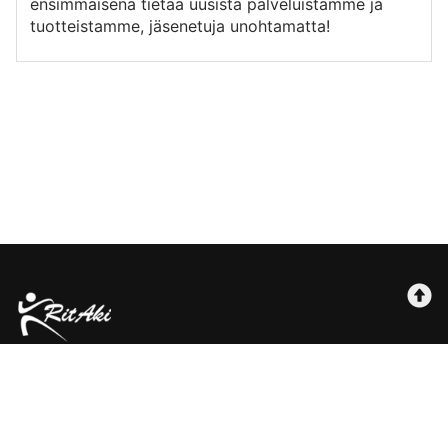
ensimmäisenä tietää uusista palveluistamme ja
tuotteistamme, jäsenetuja unohtamatta!
© Ritaki Oy | rita@ritaki.fi
Maksutavat
Tilausehdot
Rekisteriseloste
Käyttöehdot
Yhteystiedot