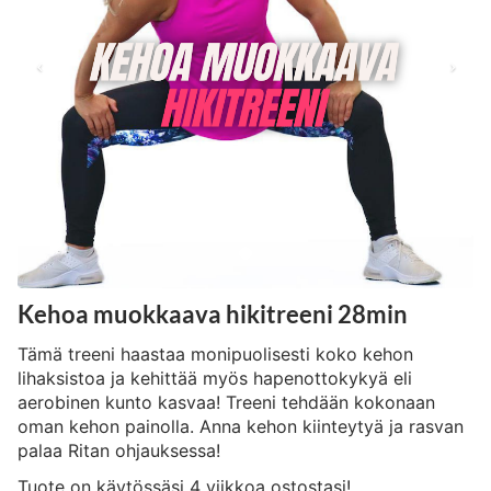
Kehoa muokkaava hikitreeni 28min
Tämä treeni haastaa monipuolisesti koko kehon
lihaksistoa ja kehittää myös hapenottokykyä eli
aerobinen kunto kasvaa! Treeni tehdään kokonaan
oman kehon painolla. Anna kehon kiinteytyä ja rasvan
palaa Ritan ohjauksessa!
Tuote on käytössäsi 4 viikkoa ostostasi!