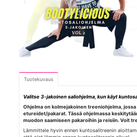
Tuotekuvaus
Valitse 3-jakoinen saliohjelma, kun käyt kuntosal
Ohjelma on kolmejakoinen treeniohjelma, jossa t
etureidet/pakarat. Tässä ohjelmassa keskitytään
muodon saamiseen pakaroihin ja reisiin. Voit tre
Lämmittele hyvin ennen kuntosalitreenin aloittamist
että olet lämmin ennen kuntosalitreenin alkua!