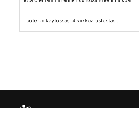
Tuote on käytössäsi 4 viikkoa ostostasi.
© Ritaki Oy | rita@ritaki.fi