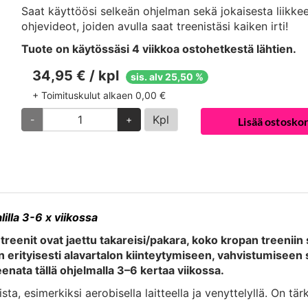
Saat käyttöösi selkeän ohjelman sekä jokaisesta liikke
ohjevideot, joiden avulla saat treenistäsi kaiken irti!
Tuote on käytössäsi 4 viikkoa ostohetkestä lähtien.
34,95 € / kpl
sis. alv 25,50 %
+ Toimituskulut alkaen 0,00 €
Kpl
-
+
Lisää ostoskor
illa 3-6 x viikossa
reenit ovat jaettu takareisi/pakara, koko kropan treeniin
 erityisesti alavartalon kiinteytymiseen, vahvistumiseen
enata tällä ohjelmalla 3–6 kertaa viikossa.
a, esimerkiksi aerobisella laitteella ja venyttelyllä. On tär