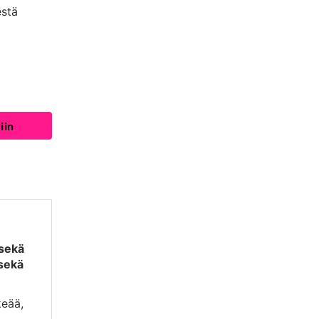
estä
iin
 sekä
 sekä
keää,