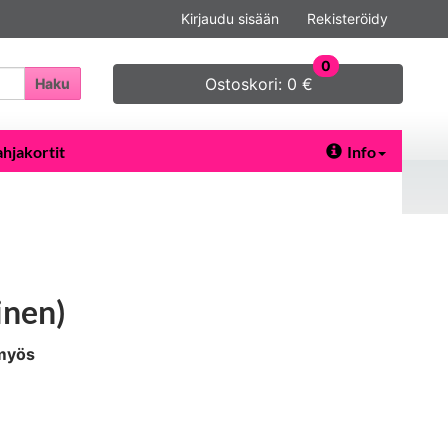
Kirjaudu sisään
Rekisteröidy
0
Ostoskori:
0 €
Haku
ahjakortit
Info
inen)
 myös