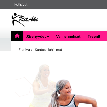
Kotisivut
Jäsenyydet
Valmennukset
Treenit
Etusivu
Kuntosaliohjelmat