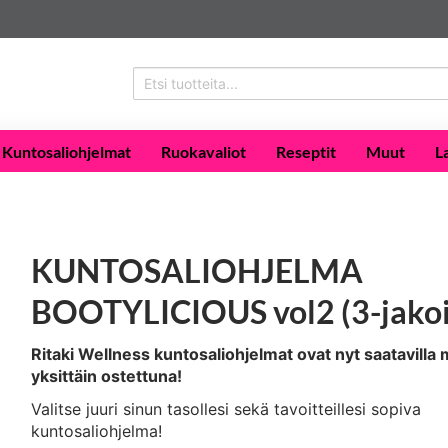
Kuntosaliohjelmat
Ruokavaliot
Reseptit
Muut
L
KUNTOSALIOHJELMA
BOOTYLICIOUS vol2 (3-jako
Ritaki Wellness kuntosaliohjelmat ovat nyt saatavilla
yksittäin ostettuna!
Valitse juuri sinun tasollesi sekä tavoitteillesi sopiva
kuntosaliohjelma!